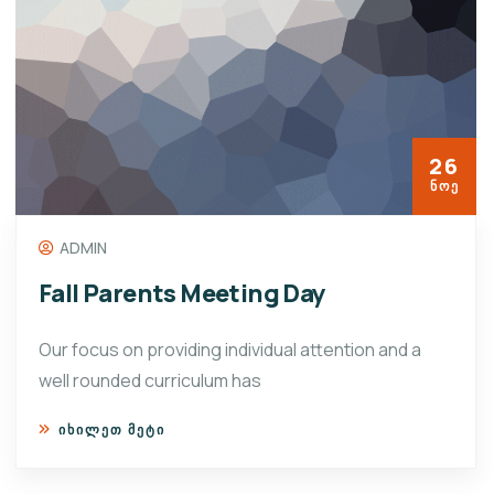
26
ᲜᲝᲔ
ADMIN
Fall Parents Meeting Day
Our focus on providing individual attention and a
well rounded curriculum has
ᲘᲮᲘᲚᲔᲗ ᲛᲔᲢᲘ