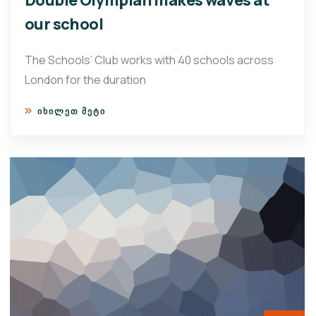
Double Olympian makes waves at
our school
The Schools’ Club works with 40 schools across
London for the duration
ᲘᲮᲘᲚᲔᲗ ᲛᲔᲢᲘ