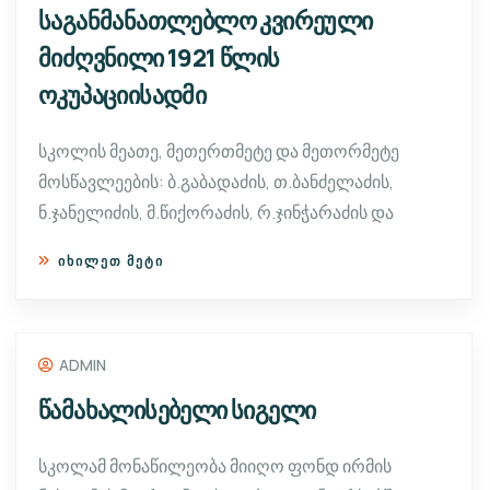
საგანმანათლებლო კვირეული
მიძღვნილი 1921 წლის
ოკუპაციისადმი
სკოლის მეათე, მეთერთმეტე და მეთორმეტე
მოსწავლეების: ბ.გაბადაძის, თ.ბანძელაძის,
ნ.ჯანელიძის, მ.წიქორაძის, რ.ჯინჭარაძის და
ᲘᲮᲘᲚᲔᲗ ᲛᲔᲢᲘ
ADMIN
წამახალისებელი სიგელი
სკოლამ მონაწილეობა მიიღო ფონდ ირმის