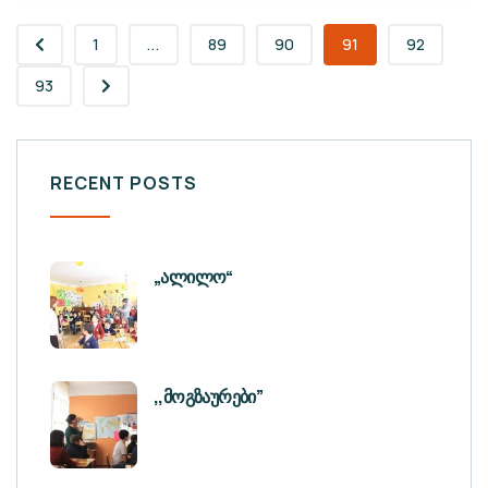
1
...
89
90
91
92
93
RECENT POSTS
„ალილო“
,,მოგზაურები”