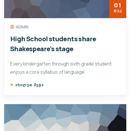
01
ᲓᲔᲙ
ADMIN
High School students share
Shakespeare's stage
Every kindergarten through sixth grade student
enjoys a core syllabus of language
ᲘᲮᲘᲚᲔᲗ ᲛᲔᲢᲘ