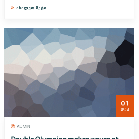
ᲘᲮᲘᲚᲔᲗ ᲛᲔᲢᲘ
01
ᲓᲔᲙ
ADMIN