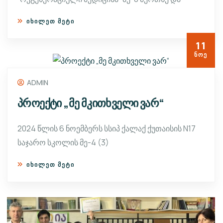
ᲘᲮᲘᲚᲔᲗ ᲛᲔᲢᲘ
11
ᲜᲝᲔ
ADMIN
პროექტი „მე მკითხველი ვარ“
2024 წლის 6 ნოემბერს სსიპ ქალაქ ქუთაისის N17
საჯარო სკოლის მე-4 (3)
ᲘᲮᲘᲚᲔᲗ ᲛᲔᲢᲘ