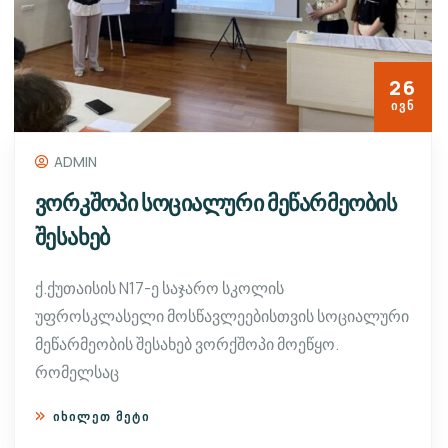
26
ᲘᲕᲜ
ADMIN
ვორკშოპი სოციალური მეწარმეობის
შესახებ
ქ.ქუთაისის N17-ე საჯარო სკოლის
უფროსკლასელი მოსწავლეებისთვის სოციალური
მეწარმეობის შესახებ ვორქშოპი მოეწყო.
რომელსაც
ᲘᲮᲘᲚᲔᲗ ᲛᲔᲢᲘ