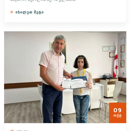
ᲘᲮᲘᲚᲔᲗ ᲛᲔᲢᲘ
09
ᲝᲥᲢ