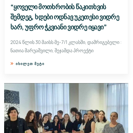
“ყოველი მოთხრობის წაკითხვის
შემდეგ, ხდები ოდნავ უკეთესი ვიდრე
ხარ, უფრო ჭკვიანი ვიდრე იყავი”
2024 წლის 30 მაისს მე-7/1 კლასში, დამრიგებელი :
ნათია მარუაშვილი, შეჯამდა პროექტი
ᲘᲮᲘᲚᲔᲗ ᲛᲔᲢᲘ