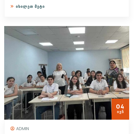
ᲘᲮᲘᲚᲔᲗ ᲛᲔᲢᲘ
04
ᲘᲕᲜ
ADMIN