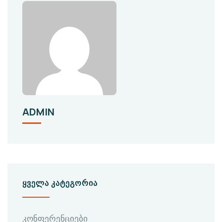
ADMIN
ᲧᲕᲔᲚᲐ ᲙᲐᲢᲔᲒᲝᲠᲘᲐ
კონფერენციები