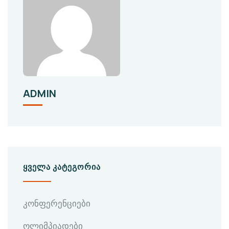
ADMIN
ᲧᲕᲔᲚᲐ ᲙᲐᲢᲔᲒᲝᲠᲘᲐ
კონფერენციები
ოლიმპიადები