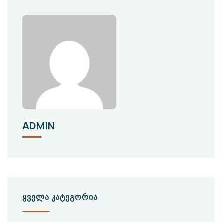
ADMIN
ᲧᲕᲔᲚᲐ ᲙᲐᲢᲔᲒᲝᲠᲘᲐ