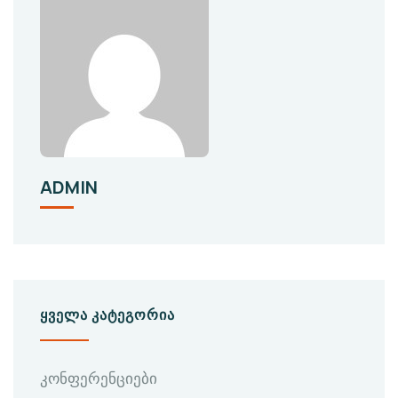
ADMIN
ᲧᲕᲔᲚᲐ ᲙᲐᲢᲔᲒᲝᲠᲘᲐ
კონფერენციები