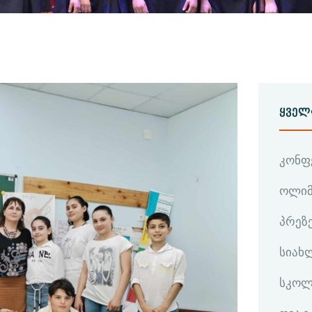
ᲧᲕᲔᲚ
კონფ
ოლიმ
პრეზ
სიახ
სკოლ