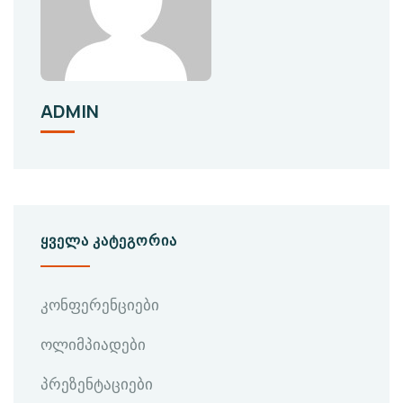
ADMIN
ᲧᲕᲔᲚᲐ ᲙᲐᲢᲔᲒᲝᲠᲘᲐ
კონფერენციები
ოლიმპიადები
პრეზენტაციები