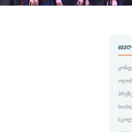
ᲧᲕᲔᲚ
კონფ
ოლიმ
პრეზ
სიახ
სკოლ