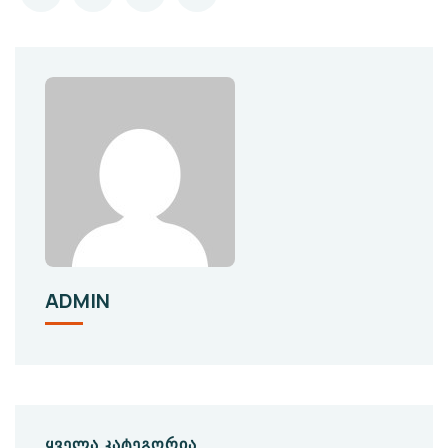
ADMIN
ᲧᲕᲔᲚᲐ ᲙᲐᲢᲔᲒᲝᲠᲘᲐ