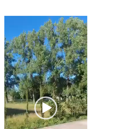
ვიდეო
დამკვრელი