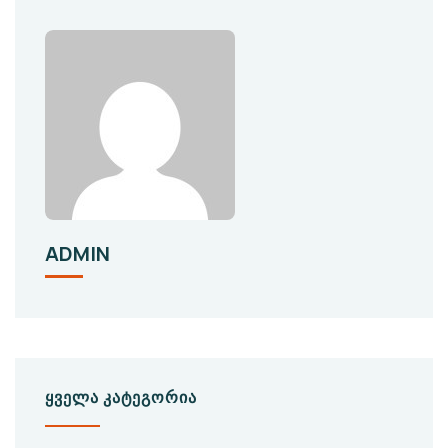
ADMIN
ᲧᲕᲔᲚᲐ ᲙᲐᲢᲔᲒᲝᲠᲘᲐ