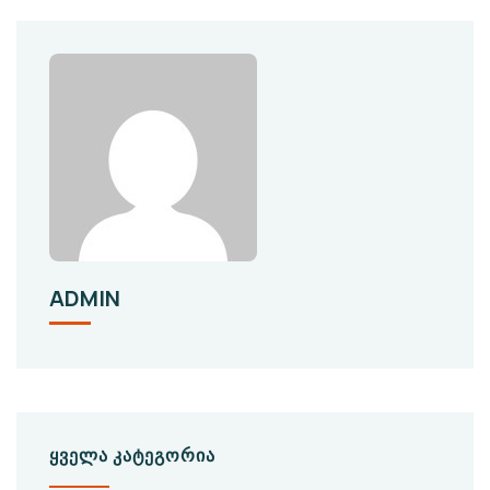
ADMIN
ᲧᲕᲔᲚᲐ ᲙᲐᲢᲔᲒᲝᲠᲘᲐ