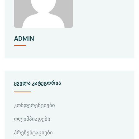
ADMIN
ᲧᲕᲔᲚᲐ ᲙᲐᲢᲔᲒᲝᲠᲘᲐ
კონფერენციები
ოლიმპიადები
პრეზენტაციები