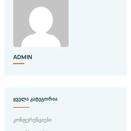
ADMIN
ᲧᲕᲔᲚᲐ ᲙᲐᲢᲔᲒᲝᲠᲘᲐ
კონფერენციები