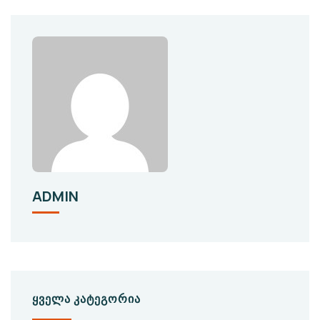
ADMIN
ᲧᲕᲔᲚᲐ ᲙᲐᲢᲔᲒᲝᲠᲘᲐ